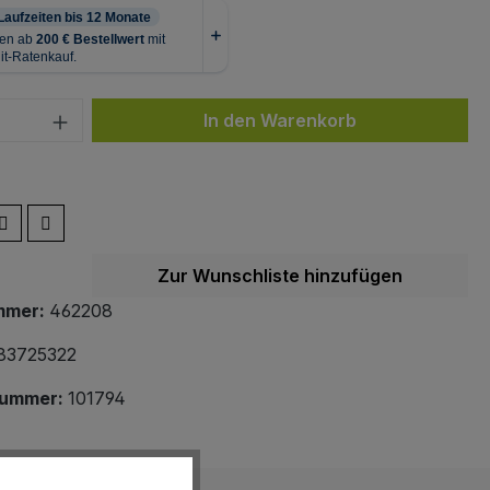
 Anzahl: Gib den gewünschten Wert ein 
In den Warenkorb
Zur Wunschliste hinzufügen
mmer:
462208
83725322
nummer:
101794