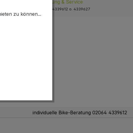
Beratung & Service
holen
02064 4339612 o. 4339627
ieten zu können...
individuelle Bike-Beratung 02064 4339612