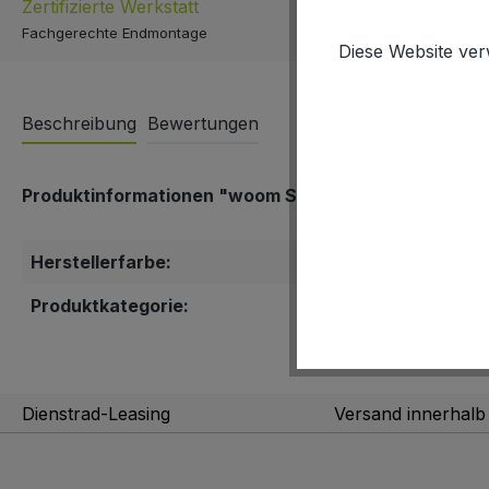
Zertifizierte Werkstatt
Schnell & E
Fachgerechte Endmontage
Versand inner
Diese Website ver
Beschreibung
Bewertungen
Produktinformationen "woom SNAP Schutzbleche wo
Herstellerfarbe:
schwarz
Produktkategorie:
Schutzblec
Dienstrad-Leasing
Versand innerhal