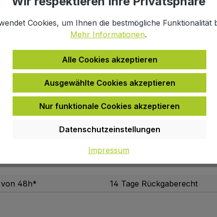
Wir respektieren Ihre Privatsphäre
infach
Click & Collect
halb 48h*
Online kaufen, im Fachmarkt ab
wendet Cookies, um Ihnen die bestmögliche Funktionalität b
Mehr Informationen
.
Alle Cookies akzeptieren
Ausgewählte Cookies akzeptieren
om 3 2021"
Nur funktionale Cookies akzeptieren
Datenschutzeinstellungen
h-Set
Impressum
b von 48h*
14 Tage Rückgaberecht