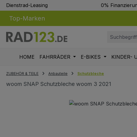
Dienstrad-Leasing
0% Finanzieru
m Hauptinhalt springen
Zur Suche springen
Zur Hauptnavigation springen
Top-Marken
HOME
FAHRRÄDER
E-BIKES
KINDER- 
ZUBEHÖR & TEILE
Anbauteile
Schutzbleche
woom SNAP Schutzbleche woom 3 2021
Bildergalerie überspringen