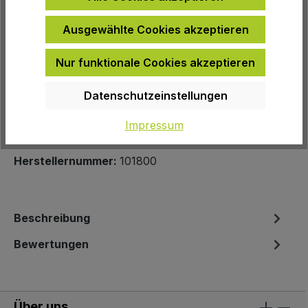
Ausgewählte Cookies akzeptieren
Nur funktionale Cookies akzeptieren
Zur Wunschliste hinzufügen
Datenschutzeinstellungen
Produktnummer:
462086
Impressum
EAN:
9120083723151
Herstellernummer:
101800
Beschreibung
Bewertungen
Über uns