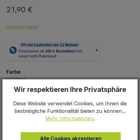
21,90 €
Regulärer Preis:
Preise inkl. MwSt.
auswählen
Farbe
Wir respektieren Ihre Privatsphäre
schwarz
Diese Website verwendet Cookies, um Ihnen die
auswählen
Größe
bestmögliche Funktionalität bieten zu können...
7
Mehr Informationen
.
Produkt Anzahl: Gib den gewünschten We
In den Warenkorb
Alle Cookies akzeptieren