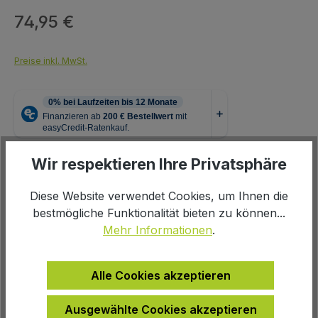
74,95 €
Regulärer Preis:
Preise inkl. MwSt.
Wir respektieren Ihre Privatsphäre
Produkt Anzahl: Gib den gewünschten We
In den Warenkorb
Diese Website verwendet Cookies, um Ihnen die
bestmögliche Funktionalität bieten zu können...
Mehr Informationen
.
Zur Wunschliste hinzufügen
Alle Cookies akzeptieren
Produktnummer:
100927
Ausgewählte Cookies akzeptieren