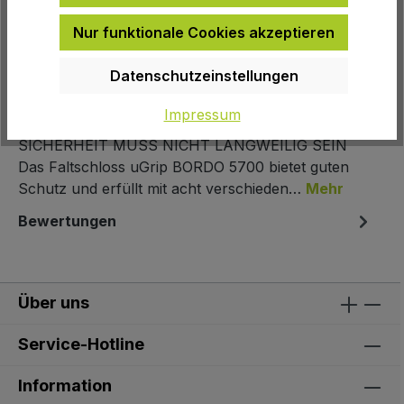
EAN:
4003318844263
Nur funktionale Cookies akzeptieren
Herstellernummer:
844263
Datenschutzeinstellungen
Beschreibung
Impressum
SICHERHEIT MUSS NICHT LANGWEILIG SEIN
Das Faltschloss uGrip BORDO 5700 bietet guten
Schutz und erfüllt mit acht verschieden…
Mehr
Bewertungen
Über uns
Service-Hotline
Information