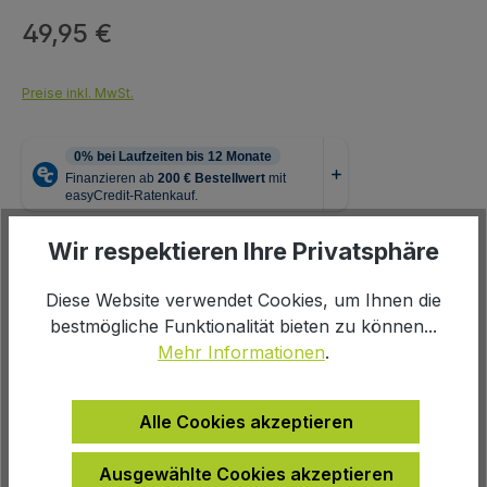
49,95 €
Regulärer Preis:
Preise inkl. MwSt.
Wir respektieren Ihre Privatsphäre
Produkt Anzahl: Gib den gewünschten We
In den Warenkorb
Diese Website verwendet Cookies, um Ihnen die
bestmögliche Funktionalität bieten zu können...
Mehr Informationen
.
Zur Wunschliste hinzufügen
Alle Cookies akzeptieren
Produktnummer:
100985
Ausgewählte Cookies akzeptieren