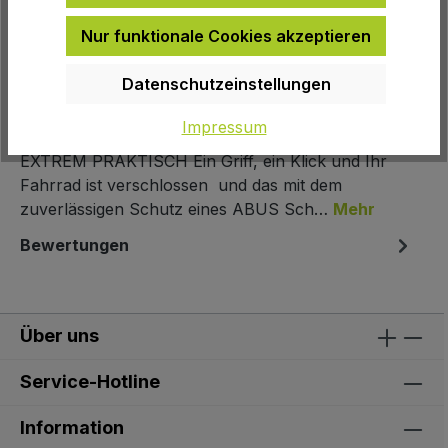
EAN:
4003318867323
Nur funktionale Cookies akzeptieren
Herstellernummer:
867323
Datenschutzeinstellungen
Beschreibung
Impressum
EXTREM PRAKTISCH Ein Griff, ein Klick und Ihr
Fahrrad ist verschlossen  und das mit dem
zuverlässigen Schutz eines ABUS Sch…
Mehr
Bewertungen
Über uns
Service-Hotline
Information