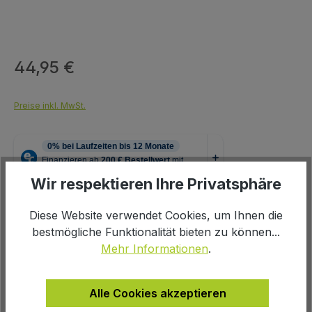
44,95 €
Regulärer Preis:
Preise inkl. MwSt.
Wir respektieren Ihre Privatsphäre
Produkt Anzahl: Gib den gewünschten We
In den Warenkorb
Diese Website verwendet Cookies, um Ihnen die
bestmögliche Funktionalität bieten zu können...
Mehr Informationen
.
Alle Cookies akzeptieren
Zur Wunschliste hinzufügen