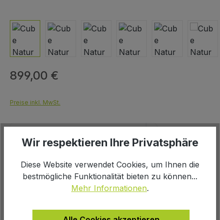
899,00 €
Regulärer Preis:
Preise inkl. MwSt.
Wir respektieren Ihre Privatsphäre
Diese Website verwendet Cookies, um Ihnen die
Produkt Anzahl: Gib den gewünschten We
bestmögliche Funktionalität bieten zu können...
In den Warenkorb
Mehr Informationen
.
Alle Cookies akzeptieren