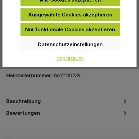
Ausgewählte Cookies akzeptieren
Nur funktionale Cookies akzeptieren
Zur Wunschliste hinzufügen
Datenschutzeinstellungen
Produktnummer:
487225
Impressum
EAN:
4054571476319
Herstellernummer:
8612110239
Beschreibung
Bewertungen