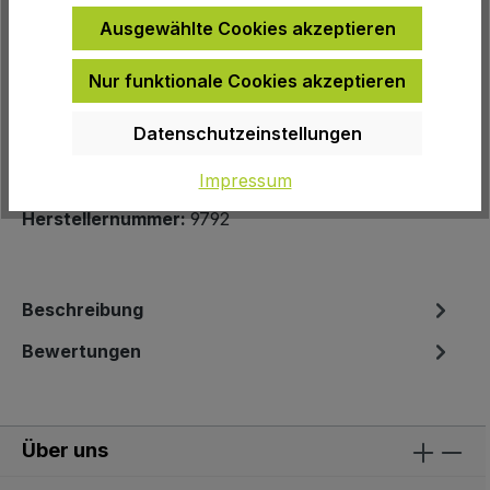
Ausgewählte Cookies akzeptieren
Nur funktionale Cookies akzeptieren
Zur Wunschliste hinzufügen
Produktnummer:
37123
Datenschutzeinstellungen
EAN:
4015731097942
Impressum
Herstellernummer:
9792
Beschreibung
Bewertungen
Über uns