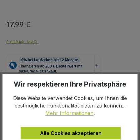
17,99 €
Regulärer Preis:
Preise inkl. MwSt.
Wir respektieren Ihre Privatsphäre
auswählen
Farbe
Diese Website verwendet Cookies, um Ihnen die
bestmögliche Funktionalität bieten zu können...
grau
rosa
Mehr Informationen
.
Produkt Anzahl: Gib den gewünschten We
In den Warenkorb
Alle Cookies akzeptieren