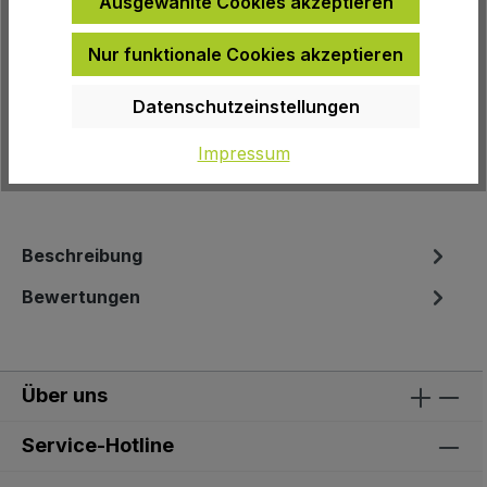
Ausgewählte Cookies akzeptieren
Zur Wunschliste hinzufügen
Nur funktionale Cookies akzeptieren
Produktnummer:
6029
Datenschutzeinstellungen
EAN:
4048174130303
Impressum
Herstellernummer:
050-20595
Beschreibung
Bewertungen
Über uns
Service-Hotline