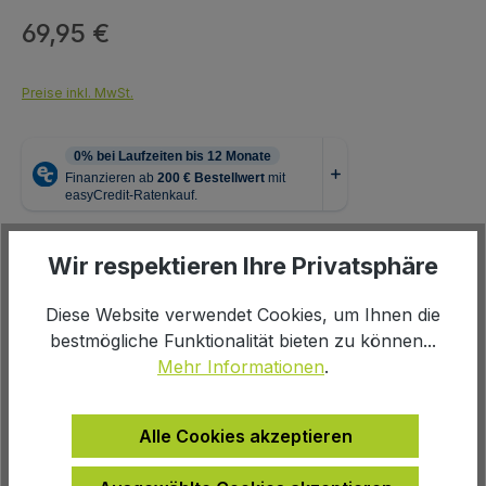
69,95 €
Regulärer Preis:
Preise inkl. MwSt.
auswählen
Farbe
Wir respektieren Ihre Privatsphäre
Diese Website verwendet Cookies, um Ihnen die
schwarz
bestmögliche Funktionalität bieten zu können...
Mehr Informationen
.
Produkt Anzahl: Gib den gewünschten We
In den Warenkorb
Alle Cookies akzeptieren