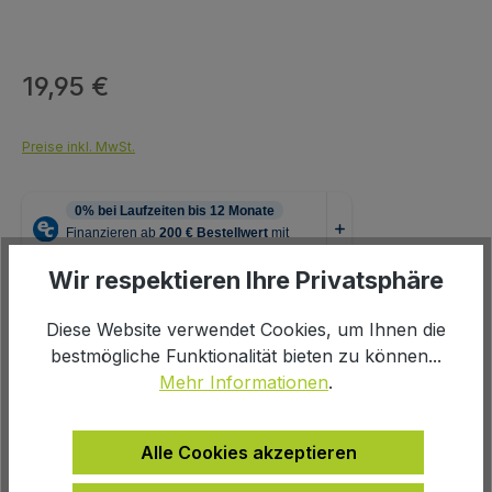
19,95 €
Regulärer Preis:
Preise inkl. MwSt.
Wir respektieren Ihre Privatsphäre
Produkt Anzahl: Gib den gewünschten We
In den Warenkorb
Diese Website verwendet Cookies, um Ihnen die
bestmögliche Funktionalität bieten zu können...
Mehr Informationen
.
Alle Cookies akzeptieren
Zur Wunschliste hinzufügen