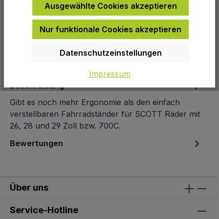
Ausgewählte Cookies akzeptieren
Produktnummer:
200532
EAN:
7613152584385
Nur funktionale Cookies akzeptieren
Herstellernummer:
2102100001
Datenschutzeinstellungen
Impressum
Beschreibung
Gibt es noch mehr Ergonomie als den einfach
verstellbaren Fahrradständer für SCOTT Räder mit
26, 28 und 29 Zoll bzw. 700C.
Bewertungen
Über uns
Service-Hotline